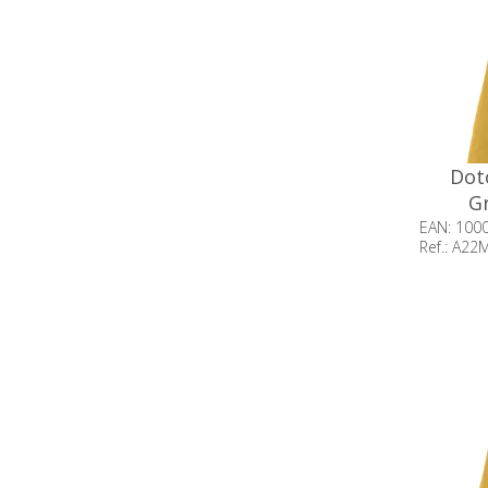
Dot
Gr
EAN: 100
Ref.: A2
Beschik
op voor