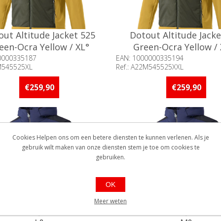
out Altitude Jacket 525
Dotout Altitude Jacke
een-Ocra Yellow / XL°
Green-Ocra Yellow /
0000335187
EAN: 1000000335194
2M545525XL
Ref.: A22M545525XXL
baarheid:: Minder dan 5 stuks
Beschikbaarheid:: Minder d
raad
op voorraad
€259,90
€259,90
Cookies Helpen ons om een betere diensten te kunnen verlenen. Als je
gebruik wilt maken van onze diensten stem je toe om cookies te
gebruiken.
OK
Meer weten
Altitude Jacket 700 Blue /
Dotout Altitude Jacket 7