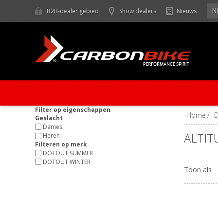
N
B2B-dealer gebied
Show dealers
Nieuws
Filter op eigenschappen
Home
/
Geslacht
Dames
ALTIT
Heren
Filteren op merk
DOTOUT SUMMER
DOTOUT WINTER
Toon als