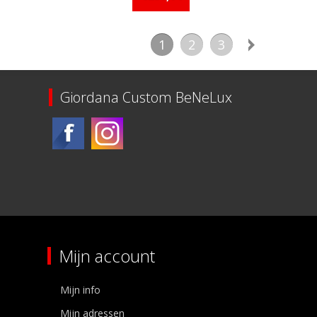
1
2
3
Giordana Custom BeNeLux
Mijn account
Mijn info
Mijn adressen