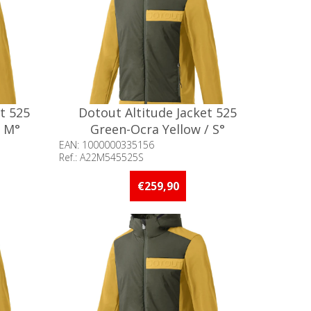
t 525
Dotout Altitude Jacket 525
/ M°
Green-Ocra Yellow / S°
EAN: 1000000335156
Ref.: A22M545525S
an 5 stuks
Beschikbaarheid:: Minder dan 5 stuks
op voorraad
€259,90