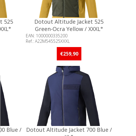
t 525
Dotout Altitude Jacket 525
 XXL°
Green-Ocra Yellow / XXXL°
EAN: 1000000335200
Ref.: A22M545525XXXL
an 5 stuks
Beschikbaarheid:: Niet voorradig
€259,90
00 Blue /
Dotout Altitude Jacket 700 Blue /