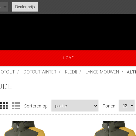
L
Dealer prijs
HOME
DOTOUT
/
DOTOUT WINTER
/
KLEDIJ
/
LANGE MOUWEN
/
ALT
UDE
Sorteren op
Tonen