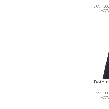
EAN: 100
Ref.: A2
Beschik
voorraa
Dotout 
EAN: 100
Ref.: A2
Beschik
voorraa