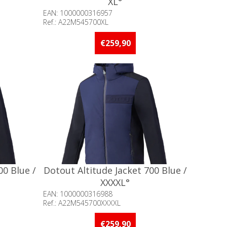
XL°
EAN: 1000000316957
Ref.: A22M545700XL
an 5 stuks
Beschikbaarheid:: 5 stuks of meer op
voorraad
€259,90
00 Blue /
Dotout Altitude Jacket 700 Blue /
XXXXL°
EAN: 1000000316988
Ref.: A22M545700XXXXL
of meer op
Beschikbaarheid:: Minder dan 5 stuks
op voorraad
€259,90