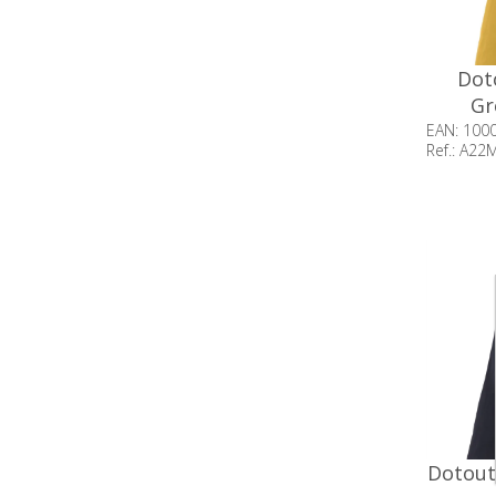
Dot
Gr
EAN: 100
Ref.: A2
Beschik
op voor
Dotout 