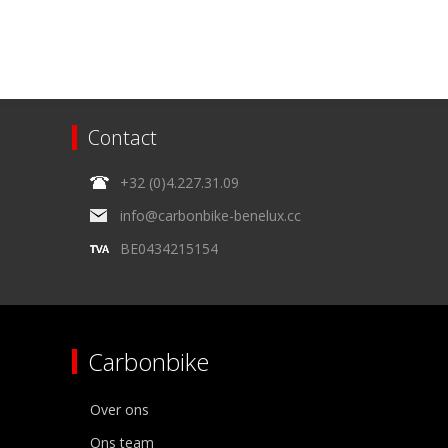
Contact
+32 (0)4.227.31.09
info@carbonbike-benelux.cc
BE0434215154
Carbonbike
Over ons
Ons team