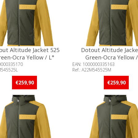
out Altitude Jacket 525
Dotout Altitude Jacke
een-Ocra Yellow / L°
Green-Ocra Yellow 
0000335170
EAN: 1000000335163
2M545525L
Ref.: A22M545525M
baarheid:: Minder dan 5 stuks
Beschikbaarheid:: Minder d
raad
op voorraad
€259,90
€259,90