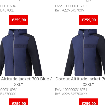
L°
M°
0000316940
EAN: 1000000316933
2M545700L
Ref.: A22M545700M
baarheid:: 5 stuks of meer op
Beschikbaarheid:: Minder d
d
op voorraad
€259,90
€259,90
Altitude Jacket 700 Blue /
Dotout Altitude Jacket 7
XXL°
XXXL°
0000316964
EAN: 1000000316971
2M545700XXL
Ref.: A22M545700XXXL
baarheid:: 5 stuks of meer op
Beschikbaarheid:: 5 stuks 
d
voorraad
€259,90
€259,90