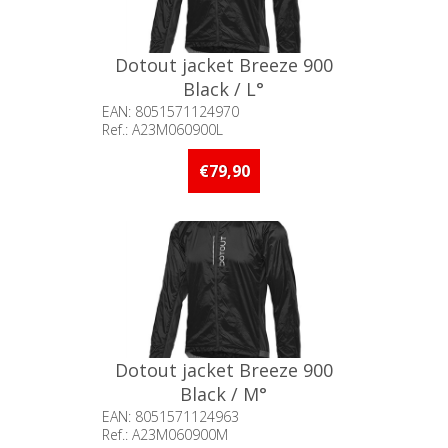
Dotout jacket Breeze 900
Black / L°
EAN: 8051571124970
Ref.: A23M060900L
Beschikbaarheid:: Minder dan 5
stuks op voorraad
€79,90
Dotout jacket Breeze 900
Black / M°
EAN: 8051571124963
Ref.: A23M060900M