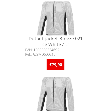
Dotout jacket Breeze 021
Ice White / L°
EAN: 1000000334692
Ref.: A23M060021L
Beschikbaarheid:: Niet voorradig
€79,90