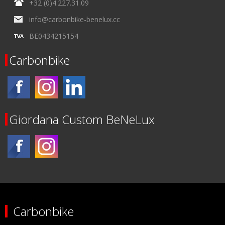
+32 (0)4.227.31.09
info@carbonbike-benelux.cc
BE0434215154
Carbonbike
Giordana Custom BeNeLux
Carbonbike