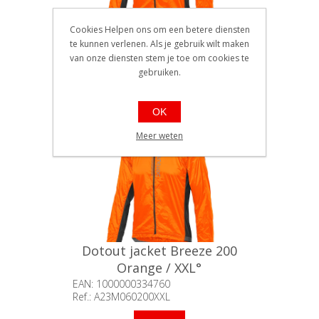
Cookies Helpen ons om een betere diensten
Dotout jacket Breeze 200
te kunnen verlenen. Als je gebruik wilt maken
Orange / XL°
van onze diensten stem je toe om cookies te
EAN: 1000000334753
gebruiken.
Ref.: A23M060200XL
Beschikbaarheid:: Niet voorradig
€79,90
OK
Meer weten
Dotout jacket Breeze 200
Orange / XXL°
EAN: 1000000334760
Ref.: A23M060200XXL
Beschikbaarheid:: Niet voorradig