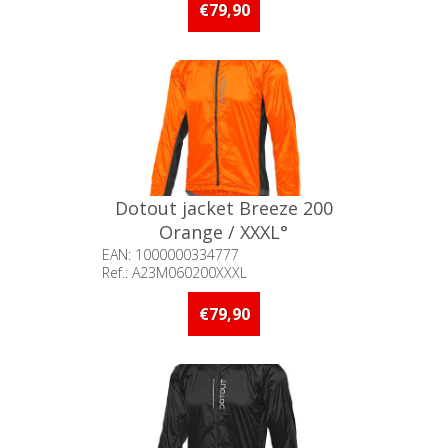
€79,90
Dotout jacket Breeze 200
Orange / XXXL°
EAN: 1000000334777
Ref.: A23M060200XXXL
Beschikbaarheid:: Niet voorradig
€79,90