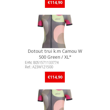
meer op voorraad
€114,90
Dotout trui k.m Camou W
500 Green / XL°
EAN: 8051571133774
Ref.: A23W121500
Beschikbaarheid:: Minder dan 5
stuks op voorraad
€114,90