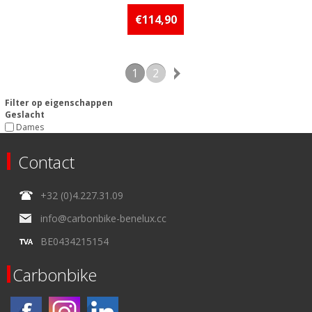
Beschikbaarheid:: Minder dan 5
stuks op voorraad
€114,90
1
2
Filter op eigenschappen
Geslacht
Dames
Contact
+32 (0)4.227.31.09
info@carbonbike-benelux.cc
BE0434215154
Carbonbike