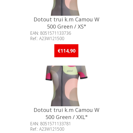
Dotout trui k.m Camou W
500 Green / XS°
EAN: 8051571133736
Ref.: A23W121500
Beschikbaarheid:: Minder dan 5
stuks op voorraad
€114,90
Dotout trui k.m Camou W
500 Green / XXL°
EAN: 8051571133781
Ref.: A23W121500