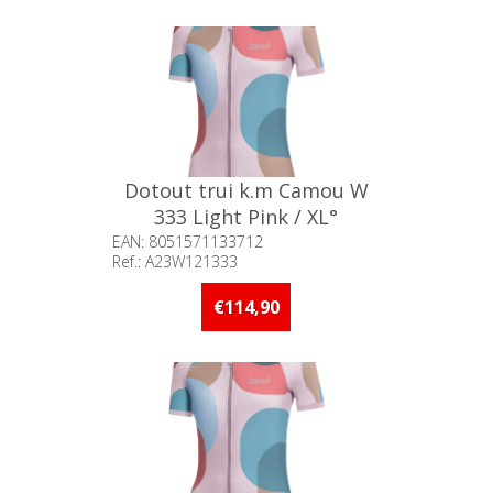
Dotout trui k.m Camou W
333 Light Pink / XL°
EAN: 8051571133712
Ref.: A23W121333
Beschikbaarheid:: Minder dan 5
stuks op voorraad
€114,90