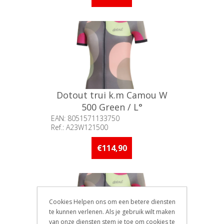
Dotout trui k.m Camou W
500 Green / L°
EAN: 8051571133750
Ref.: A23W121500
Beschikbaarheid:: 5 stuks of
meer op voorraad
€114,90
Cookies Helpen ons om een betere diensten
te kunnen verlenen. Als je gebruik wilt maken
van onze diensten stem je toe om cookies te