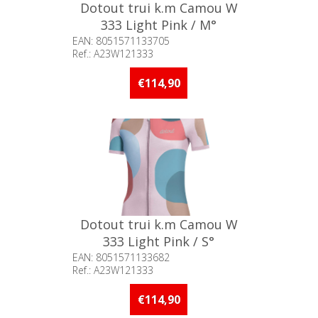
Dotout trui k.m Camou W
333 Light Pink / M°
EAN: 8051571133705
Ref.: A23W121333
Beschikbaarheid:: Minder dan 5
stuks op voorraad
€114,90
Dotout trui k.m Camou W
333 Light Pink / S°
EAN: 8051571133682
Ref.: A23W121333
Beschikbaarheid:: Minder dan 5
stuks op voorraad
€114,90