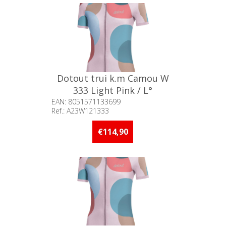
Dotout trui k.m Camou W
333 Light Pink / L°
EAN: 8051571133699
Ref.: A23W121333
Beschikbaarheid:: 5 stuks of
meer op voorraad
€114,90