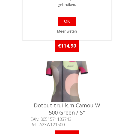
gebruiken.
Dotout trui k.m Camou W
500 Green / M°
OK
EAN: 8051571133767
Meer weten
Ref.: A23W121500
Beschikbaarheid:: 5 stuks of
meer op voorraad
€114,90
Dotout trui k.m Camou W
500 Green / S°
EAN: 8051571133743
Ref.: A23W121500
Beschikbaarheid:: 5 stuks of