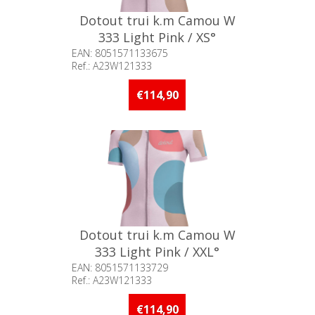
Dotout trui k.m Camou W
333 Light Pink / XS°
EAN: 8051571133675
Ref.: A23W121333
Beschikbaarheid:: Minder dan 5
stuks op voorraad
€114,90
Dotout trui k.m Camou W
333 Light Pink / XXL°
EAN: 8051571133729
Ref.: A23W121333
Beschikbaarheid:: Minder dan 5
stuks op voorraad
€114,90