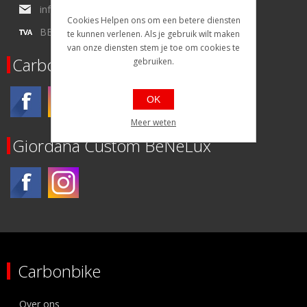
info@carbonbike-benelux.cc
Cookies Helpen ons om een betere diensten
BE0434215154
te kunnen verlenen. Als je gebruik wilt maken
van onze diensten stem je toe om cookies te
Carbonbike
gebruiken.
OK
Meer weten
Giordana Custom BeNeLux
Carbonbike
Over ons