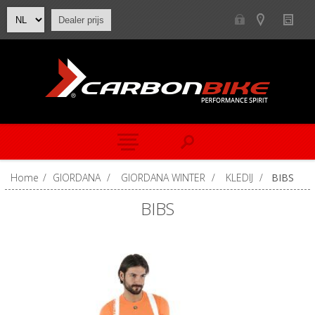
Dealer prijs
Home
/
GIORDANA
/
GIORDANA WINTER
/
KLEDIJ
/
BIBS
BIBS