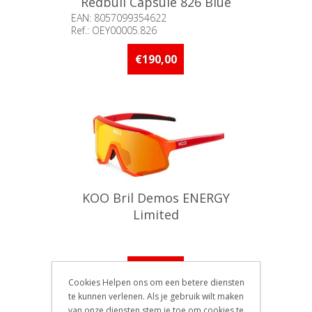
Redbull Capsule 826 Blue
Silver (Turquoised Mirror) /
EAN: 8057099354622
Ref.: OEY00005.826
One Size
Beschikbaarheid:: 5 stuks of
meer op voorraad
€190,00
KOO Bril Demos ENERGY
Limited
€170,00
Cookies Helpen ons om een betere diensten
te kunnen verlenen. Als je gebruik wilt maken
van onze diensten stem je toe om cookies te