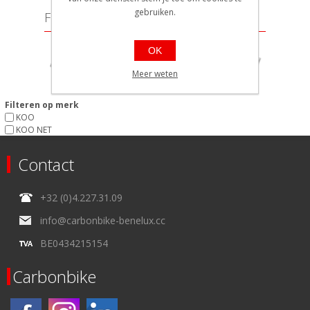
gebruiken.
Filter op prijs
Min:
159
Max:
190
OK
Meer weten
159
190
Filteren op merk
KOO
KOO NET
Contact
+32 (0)4.227.31.09
info@carbonbike-benelux.cc
BE0434215154
Carbonbike