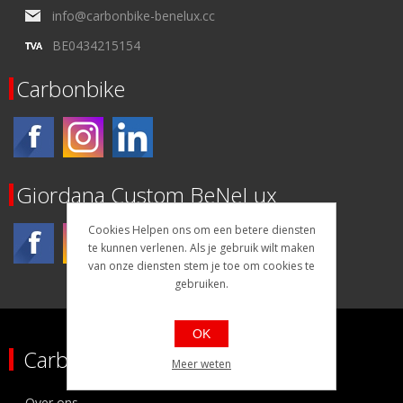
info@carbonbike-benelux.cc
BE0434215154
Carbonbike
Giordana Custom BeNeLux
Cookies Helpen ons om een betere diensten
te kunnen verlenen. Als je gebruik wilt maken
van onze diensten stem je toe om cookies te
gebruiken.
OK
Carbonbike
Meer weten
Over ons