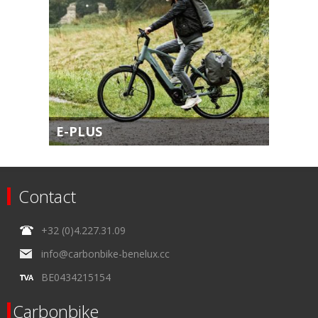
E-PLUS
Contact
+32 (0)4.227.31.09
info@carbonbike-benelux.cc
BE0434215154
Carbonbike