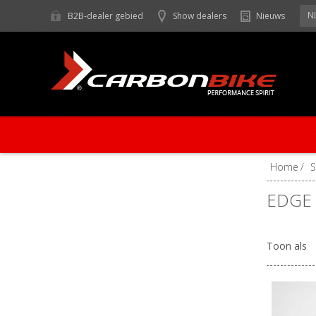
N
B2B-dealer gebied
Show dealers
Nieuws
Home
/
EDGE 
Toon als