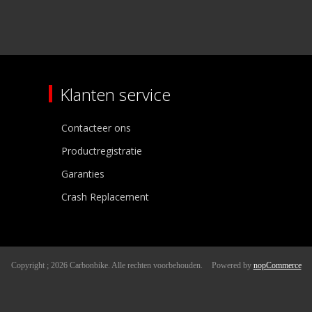
Klanten service
Contacteer ons
Productregistratie
Garanties
Crash Replacement
Copyright ; 2026 Carbonbike. Alle rechten voorbehouden.
Powered by
nopCommerce