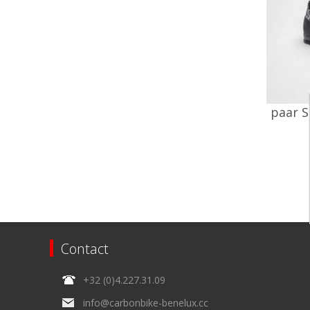
paar S
Contact
+32 (0)4.227.31.09
info@carbonbike-benelux.cc