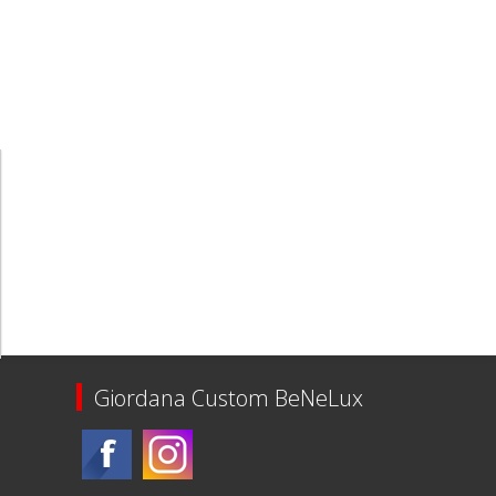
Giordana Custom BeNeLux