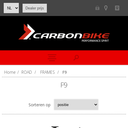
Dealer prijs
Home
/
ROAD
/
FRAMES
/
F9
F9
Sorteren op