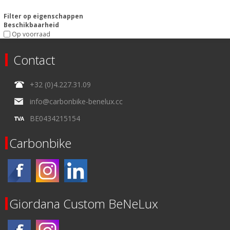
Filter op eigenschappen
Beschikbaarheid
Op voorraad
Contact
+32 (0)4.227.31.09
info@carbonbike-benelux.cc
BE0434215154
Carbonbike
Giordana Custom BeNeLux