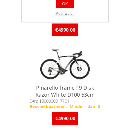
OK
Razor White D100 50cm
EAN: 1000000317688
Meer weten
Beschikbaarheid:: Niet voorradig
€4990,00
Pinarello frame F9 Disk
Razor White D100 53cm
EAN: 1000000317701
Beschikbaarheid:: Minder dan 5
stuks op voorraad
€4990,00