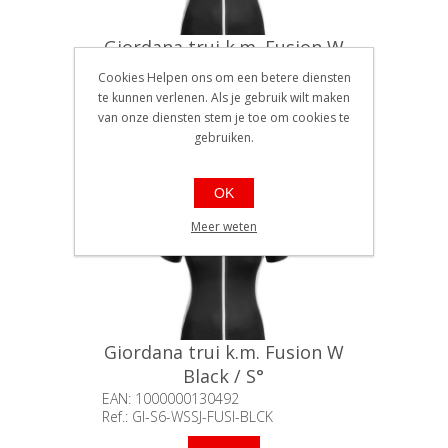
Giordana trui k.m. Fusion W
Black / M°
Cookies Helpen ons om een betere diensten
EAN: 1000000130508
te kunnen verlenen. Als je gebruik wilt maken
Ref.: GI-S6-WSSJ-FUSI-BLCK
van onze diensten stem je toe om cookies te
Beschikbaarheid:: Minder dan 5
gebruiken.
stuks op voorraad
€69,01
OK
Meer weten
Giordana trui k.m. Fusion W
Black / S°
EAN: 1000000130492
Ref.: GI-S6-WSSJ-FUSI-BLCK
Beschikbaarheid:: Minder dan 5