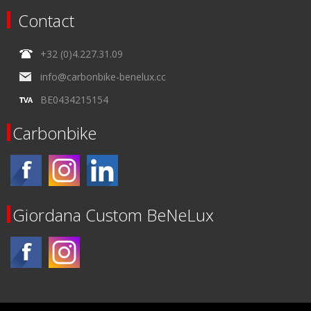
Contact
+32 (0)4.227.31.09
info@carbonbike-benelux.cc
BE0434215154
Carbonbike
Giordana Custom BeNeLux