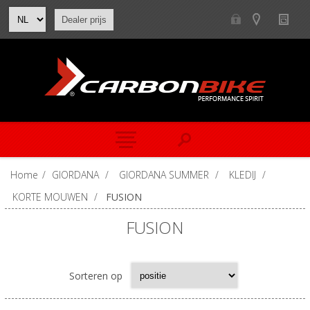
Dealer prijs
Home
/
GIORDANA
/
GIORDANA SUMMER
/
KLEDIJ
/
KORTE MOUWEN
/
FUSION
FUSION
Sorteren op