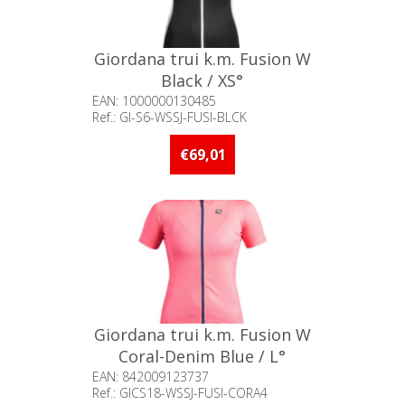
Giordana trui k.m. Fusion W
Black / XS°
EAN: 1000000130485
Ref.: GI-S6-WSSJ-FUSI-BLCK
Beschikbaarheid:: Minder dan 5
stuks op voorraad
€69,01
Giordana trui k.m. Fusion W
Coral-Denim Blue / L°
EAN: 842009123737
Ref.: GICS18-WSSJ-FUSI-CORA4