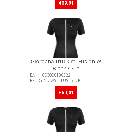
stuks op voorraad
€69,01
Giordana trui k.m. Fusion W
Black / XL°
EAN: 1000000130522
Ref.: GI-S6-WSSJ-FUSI-BLCK
Beschikbaarheid:: Minder dan 5
stuks op voorraad
€69,01