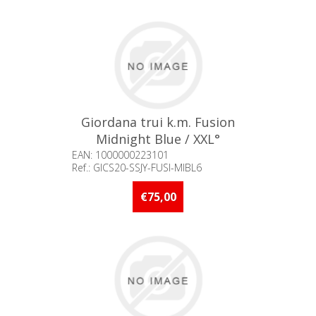
Giordana trui k.m. Fusion
Midnight Blue / XXL°
EAN: 1000000223101
Ref.: GICS20-SSJY-FUSI-MIBL6
Beschikbaarheid:: Minder dan 5
stuks op voorraad
€75,00