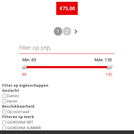
Beschikbaarheid:: Minder dan 5
stuks op voorraad
€75,00
1
2
Filter op prijs
Min:
69
Max:
130
69
130
Filter op eigenschappen
Geslacht
Dames
Heren
Beschikbaarheid
Op voorraad
Filteren op merk
GIORDANA NET
GIORDANA SUMMER