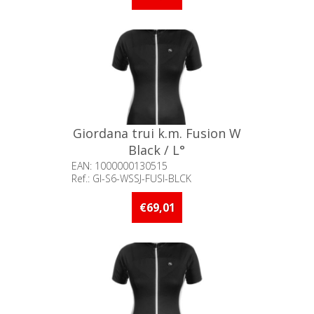
Giordana trui k.m. Fusion W
Black / L°
EAN: 1000000130515
Ref.: GI-S6-WSSJ-FUSI-BLCK
Beschikbaarheid:: Minder dan 5
stuks op voorraad
€69,01