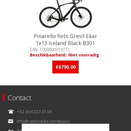
Pinarello fiets Grevil Ekar
1x13 Iceland Black B301
53cm
EAN: 1000000310771
Beschikbaarheid:: Niet voorradig
€6790,00
Contact
+32 (0)4.227.31.09
info@carbonbike-benelux.cc
BE0434215154