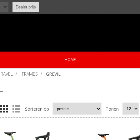
L
Dealer prijs
HOME
GRAVEL
/
FRAMES
/
GREVIL
L
Sorteren op
Tonen