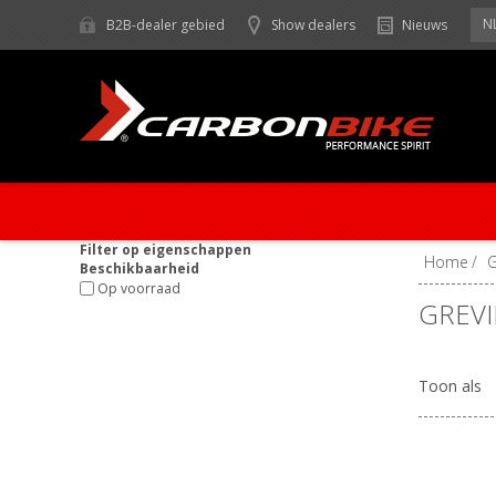
N
B2B-dealer gebied
Show dealers
Nieuws
Filter op eigenschappen
Home
/
Beschikbaarheid
Op voorraad
GREVI
Toon als