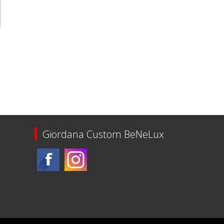
Giordana Custom BeNeLux