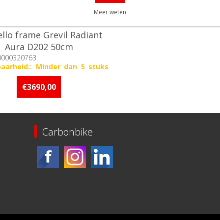
Meer weten
ello frame Grevil Radiant
Aura D202 50cm
0000320763
baarheid:: Minder dan 5 stuks
raad
€3690,00
Carbonbike