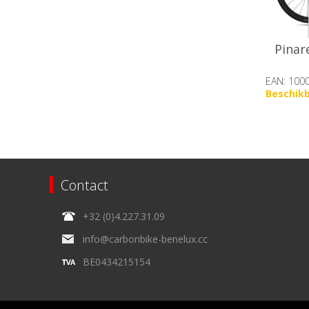
Pinar
EAN: 100
Beschik
op voor
Contact
+32 (0)4.227.31.09
info@carbonbike-benelux.cc
BE0434215154