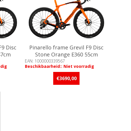
F9 Disc
Pinarello frame Grevil F9 Disc
47cm
Stone Orange E360 55cm
EAN: 1000000339567
adig
Beschikbaarheid:: Niet voorradig
€3690,00