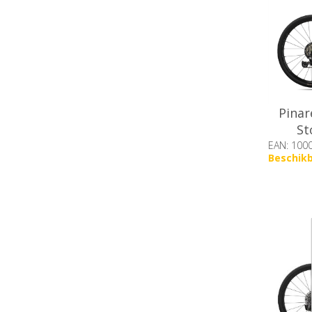
Pinar
St
EAN: 100
Beschik
op voor