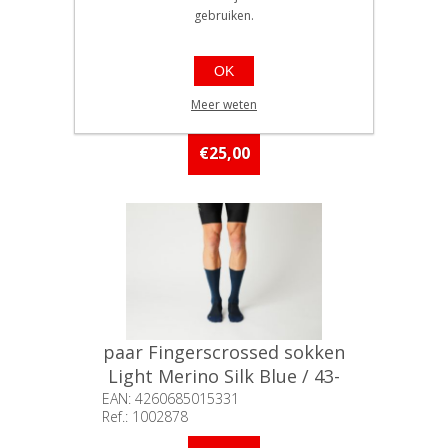
gebruiken.
paar Fingerscrossed sokken
Light Merino Silk Blue / 39-
OK
42
EAN: 4260685015324
Meer weten
Ref.: 1002827
Beschikbaarheid:: 5 stuks of
meer op voorraad
€25,00
paar Fingerscrossed sokken
Light Merino Silk Blue / 43-
46
EAN: 4260685015331
Ref.: 1002878
Beschikbaarheid:: 5 stuks of