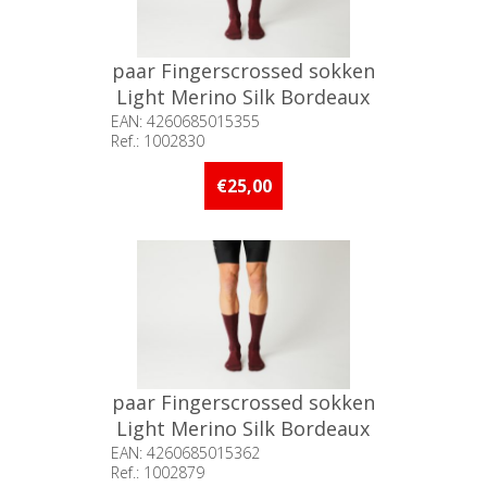
paar Fingerscrossed sokken
Light Merino Silk Bordeaux
/ 39-42
EAN: 4260685015355
Ref.: 1002830
Beschikbaarheid:: 5 stuks of
meer op voorraad
€25,00
paar Fingerscrossed sokken
Light Merino Silk Bordeaux
/ 43-46
EAN: 4260685015362
Ref.: 1002879