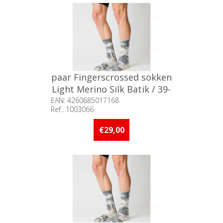
paar Fingerscrossed sokken
Light Merino Silk Batik / 39-
42
EAN: 4260685017168
Ref.: 1003066
Beschikbaarheid:: Niet voorradig
€29,00