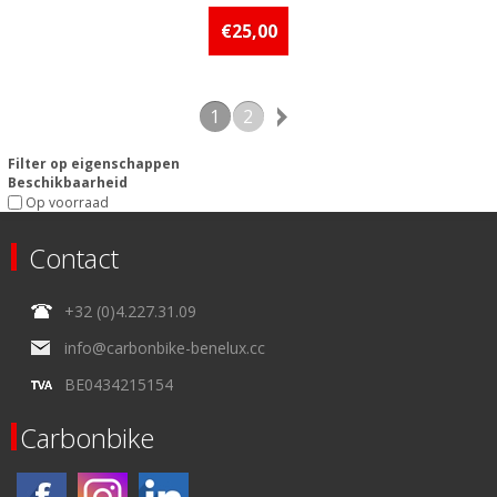
Beschikbaarheid:: 5 stuks of
meer op voorraad
€25,00
1
2
Filter op eigenschappen
Beschikbaarheid
Op voorraad
Contact
+32 (0)4.227.31.09
info@carbonbike-benelux.cc
BE0434215154
Carbonbike