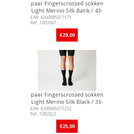
paar Fingerscrossed sokken
Light Merino Silk Batik / 43-
46
EAN: 4260685017175
Ref.: 1003067
Beschikbaarheid:: Niet voorradig
€29,00
paar Fingerscrossed sokken
Light Merino Silk Black / 35-
38
EAN: 4260685015232
Ref.: 1002822
Beschikbaarheid:: 5 stuks of
meer op voorraad
€25,00