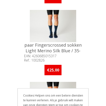
paar Fingerscrossed sokken
Light Merino Silk Blue / 35-
38
EAN: 4260685015317
Ref.: 1002826
Beschikbaarheid:: 5 stuks of
meer op voorraad
€25,00
Cookies Helpen ons om een betere diensten
te kunnen verlenen. Als je gebruik wilt maken
van onze diensten stem je toe om cookies te