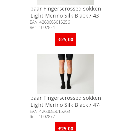
paar Fingerscrossed sokken
Light Merino Silk Black / 43-
46
EAN: 4260685015256
Ref.: 1002824
Beschikbaarheid:: 5 stuks of
meer op voorraad
€25,00
paar Fingerscrossed sokken
Light Merino Silk Black / 47-
50
EAN: 4260685015263
Ref.: 1002877
Beschikbaarheid:: Minder dan 5
stuks op voorraad
€25,00