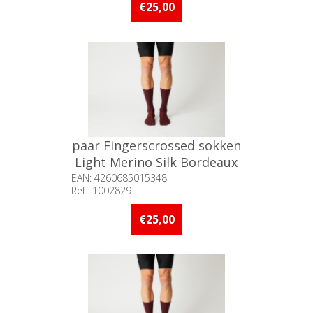
meer op voorraad
€25,00
paar Fingerscrossed sokken
Light Merino Silk Bordeaux
/ 35-38
EAN: 4260685015348
Ref.: 1002829
Beschikbaarheid:: Minder dan 5
stuks op voorraad
€25,00