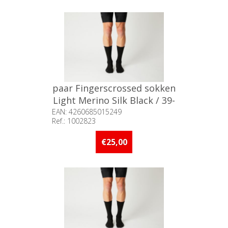
paar Fingerscrossed sokken
Light Merino Silk Black / 39-
42
EAN: 4260685015249
Ref.: 1002823
Beschikbaarheid:: 5 stuks of
meer op voorraad
€25,00