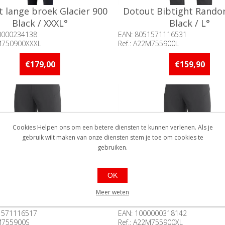
 lange broek Glacier 900
Dotout Bibtight Rando
Black / XXXL°
Black / L°
0000234138
EAN: 8051571116531
9M750900XXXL
Ref.: A22M755900L
baarheid:: Minder dan 5 stuks
Beschikbaarheid:: 5 stuks 
raad
voorraad
€179,00
€159,90
Cookies Helpen ons om een betere diensten te kunnen verlenen. Als je
gebruik wilt maken van onze diensten stem je toe om cookies te
gebruiken.
OK
t Bibtight Randonee 900
Dotout Bibtight Rando
Meer weten
Black / S°
Black / XL°
1571116517
EAN: 1000000318142
2M755900S
Ref.: A22M755900XL