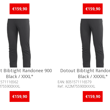
baarheid:: Minder dan 5 stuks
Beschikbaarheid:: 5 stuks 
raad
voorraad
€159,90
€159,90
t Bibtight Randonee 900
Dotout Bibtight Rando
Black / XXXL°
Black / XXXXL°
1571116562
EAN: 8051571116579
2M755900XXXL
Ref.: A22M755900XXXXL
baarheid:: Minder dan 5 stuks
Beschikbaarheid:: Minder d
raad
op voorraad
€159,90
€159,90