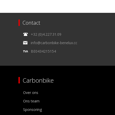
Contact
+32 (0)4.227.31.09
info@carbonbike-benelux.cc
BE0434215154
Carbonbike
Over ons
Ons team
Sponsoring