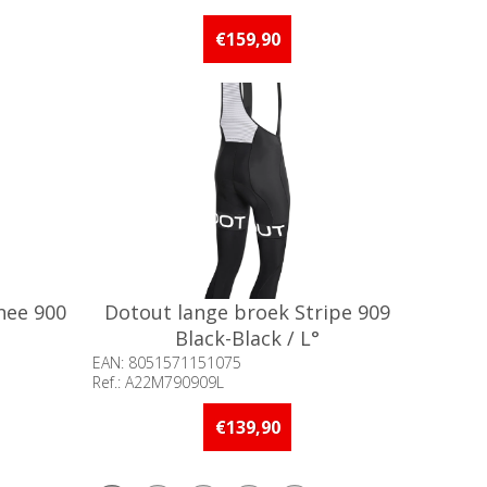
of meer op
Beschikbaarheid:: 5 stuks of meer op
voorraad
€159,90
nee 900
Dotout lange broek Stripe 909
Black-Black / L°
EAN: 8051571151075
Ref.: A22M790909L
an 5 stuks
Beschikbaarheid:: 5 stuks of meer op
voorraad
€139,90