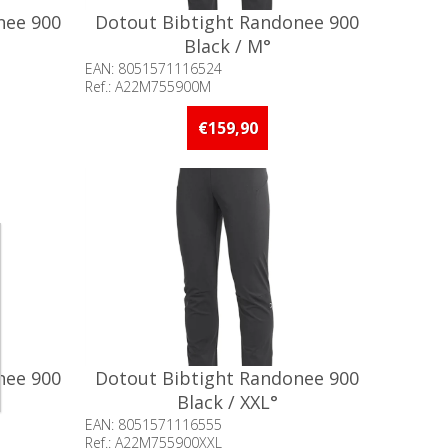
nee 900
Dotout Bibtight Randonee 900
Black / M°
EAN: 8051571116524
Ref.: A22M755900M
of meer op
Beschikbaarheid:: 5 stuks of meer op
voorraad
€159,90
nee 900
Dotout Bibtight Randonee 900
Black / XXL°
EAN: 8051571116555
Ref.: A22M755900XXL