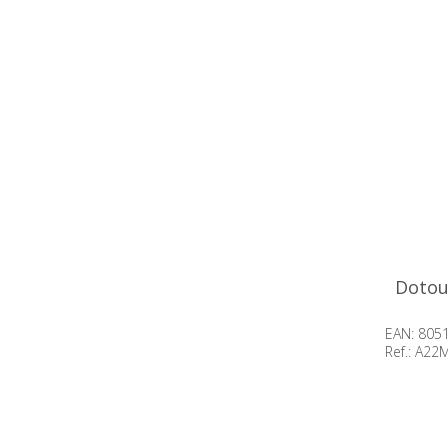
Beschik
op voor
Dotou
EAN: 805
Ref.: A2
Beschik
op voor