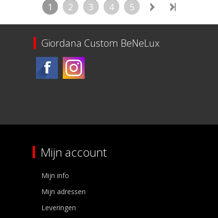
1
2
3
4
5
Giordana Custom BeNeLux
Mijn account
Mijn info
Mijn adressen
Leveringen