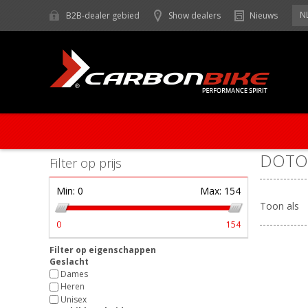
N
B2B-dealer gebied
Show dealers
Nieuws
DOTO
Filter op prijs
Min:
0
Max:
154
Toon als
0
154
Filter op eigenschappen
Geslacht
Dames
Heren
Unisex