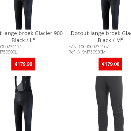
 lange broek Glacier 900
Dotout lange broek Gla
Black / L°
Black / M°
0000234114
EAN: 1000000234107
9M750900L
Ref.: A19M750900M
aarheid:: Niet voorradig
Beschikbaarheid:: Minder d
op voorraad
€179,90
€179,00