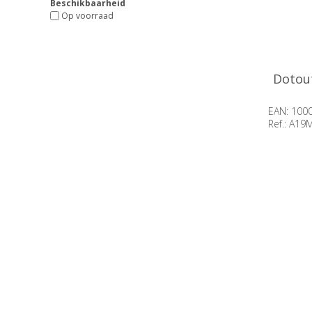
Beschikbaarheid
Op voorraad
Dotout
EAN: 100
Ref.: A1
Beschikb