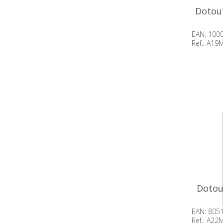
Dotout
EAN: 100
Ref.: A1
Beschik
op voor
Dotou
EAN: 805
Ref.: A2