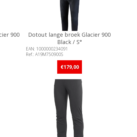
cier 900
Dotout lange broek Glacier 900
Black / S°
EAN: 1000000234091
Ref.: A19M750900S
an 5 stuks
Beschikbaarheid:: Minder dan 5 stuks
op voorraad
€179,00