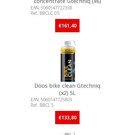
concentrate Gtechniq (x6)
500ml
EAN: 5060147722338
Ref.: BBCLC 0.5
Beschikbaarheid:: Minder dan 5
stuks op voorraad
€161,40
Doos bike clean Gtechniq
(x2) 5L
EAN: 5060147725803
Ref.: BBCL 5
Beschikbaarheid:: Niet voorradig
€133,80