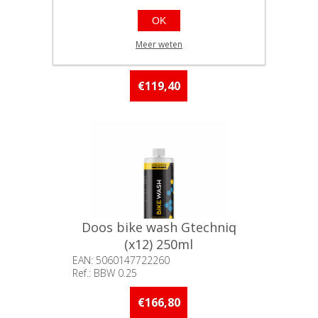
Doos bike tri-clean
OK
Gtechniq (x6) 500ml
EAN: 5060147722284
Meer weten
Ref.: BTC 0.5
Beschikbaarheid:: 5 stuks of
meer op voorraad
€119,40
Doos bike wash Gtechniq
(x12) 250ml
EAN: 5060147722260
Ref.: BBW 0.25
Beschikbaarheid:: 5 stuks of
meer op voorraad
€166,80