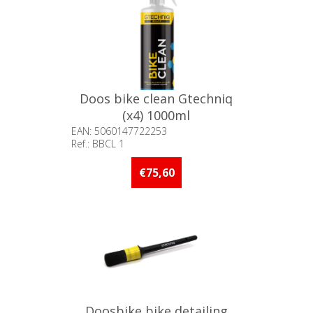
Doos bike clean Gtechniq
(x4) 1000ml
EAN: 5060147722253
Ref.: BBCL 1
Beschikbaarheid:: 5 stuks of
meer op voorraad
€75,60
Doosbike bike detailing