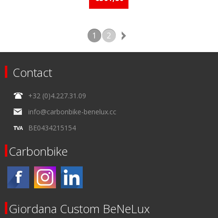
1
2
Contact
+32 (0)4.227.31.09
info@carbonbike-benelux.cc
BE0434215154
Carbonbike
Giordana Custom BeNeLux