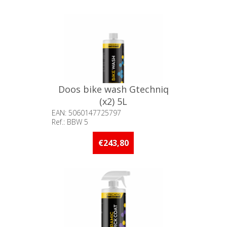
Doos bike wash Gtechniq
(x2) 5L
EAN: 5060147725797
Ref.: BBW 5
Beschikbaarheid:: Niet voorradig
€243,80