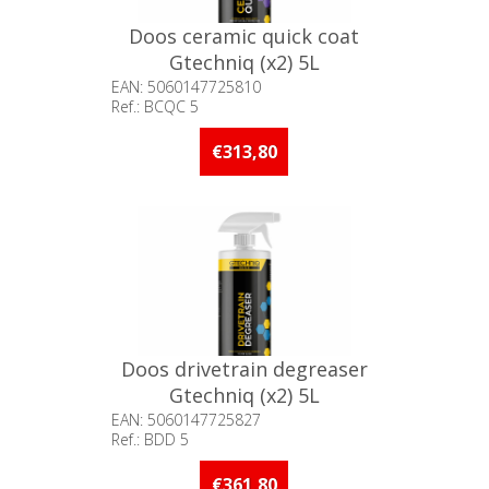
Doos ceramic quick coat
Gtechniq (x2) 5L
EAN: 5060147725810
Ref.: BCQC 5
Beschikbaarheid:: Niet voorradig
€313,80
Doos drivetrain degreaser
Gtechniq (x2) 5L
EAN: 5060147725827
Ref.: BDD 5
Beschikbaarheid:: Niet voorradig
€361,80