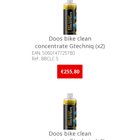
Doos bike clean
concentrate Gtechniq (x2)
5L
EAN: 5060147725780
Ref.: BBCLC 5
Beschikbaarheid:: Niet voorradig
€255,80
Doos bike clean