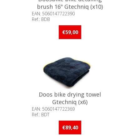
brush 16" Gtechniq (x10)
EAN: 5060147722390
Ref.: BDB
Beschikbaarheid:: Niet voorradig
€59,00
Doos bike drying towel
Gtechniq (x6)
EAN: 5060147722369
Ref.: BDT
Beschikbaarheid:: Minder dan 5
stuks op voorraad
€89,40