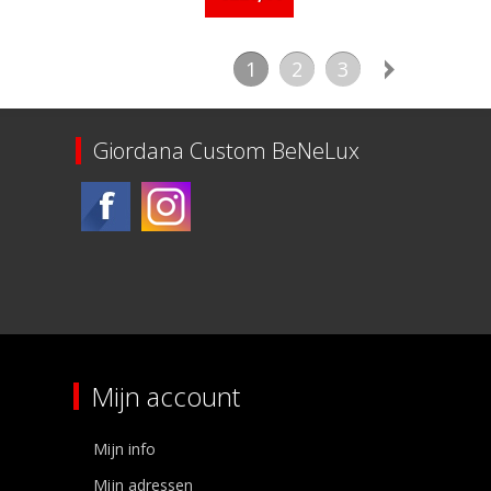
1
2
3
Giordana Custom BeNeLux
Mijn account
Mijn info
Mijn adressen