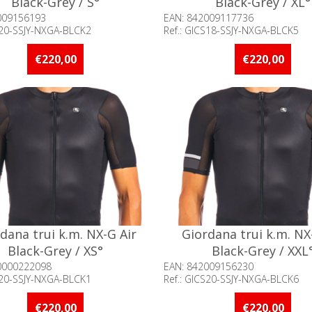
Black-Grey / S°
Black-Grey / XL°
009156193
EAN: 842009117736
S20-SSJY-NXGA-BLCK2
Ref.: GICS18-SSJY-NXGA-BLCK5
baarheid:: Minder dan 5 stuks
Beschikbaarheid:: 5 stuks 
raad
voorraad
€220,00
€220,00
dana trui k.m. NX-G Air
Giordana trui k.m. NX
Black-Grey / XS°
Black-Grey / XXL
0000222098
EAN: 842009156230
S20-SSJY-NXGA-BLCK1
Ref.: GICS20-SSJY-NXGA-BLCK6
baarheid:: Minder dan 5 stuks
Beschikbaarheid:: Minder d
raad
op voorraad
€220,00
€220,00