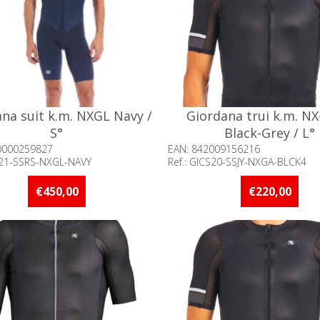
na suit k.m. NXGL Navy /
Giordana trui k.m. NX
S°
Black-Grey / L°
0000259827
EAN: 842009156216
CS21-SSRS-NXGL-NAVY
Ref.: GICS20-SSJY-NXGA-BLCK4
baarheid:: Minder dan 5 stuks
Beschikbaarheid:: Minder d
raad
op voorraad
€450,00
€220,00