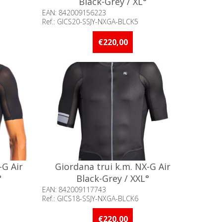
Black-Grey / XL°
EAN: 842009156223
Ref.: GICS20-SSJY-NXGA-BLCK5
of meer op
Beschikbaarheid:: Minder dan 5 stuks
op voorraad
€220,00
-G Air
Giordana trui k.m. NX-G Air
°
Black-Grey / XXL°
EAN: 842009117743
Ref.: GICS18-SSJY-NXGA-BLCK6
an 5 stuks
Beschikbaarheid:: Minder dan 5 stuks
op voorraad
€220,00