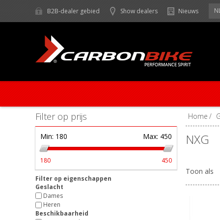
N
B2B-dealer gebied
Show dealers
Nieuws
Filter op prijs
Home
/
NXG
Min:
180
Max:
450
180
450
Toon als
Filter op eigenschappen
Geslacht
Dames
Heren
Beschikbaarheid