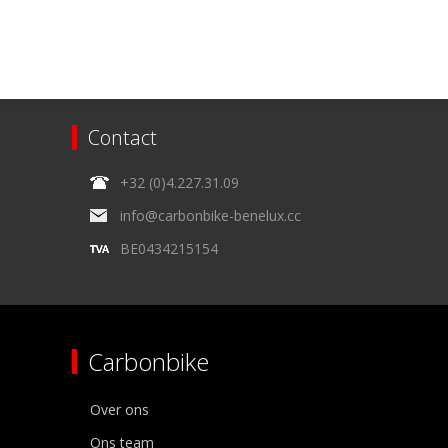
Contact
+32 (0)4.227.31.09
info@carbonbike-benelux.cc
BE0434215154
Carbonbike
Over ons
Ons team