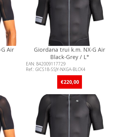
-G Air
Giordana trui k.m. NX-G Air
Black-Grey / L°
EAN: 842009117729
Ref.: GICS18-SSJY-NXGA-BLCK4
an 5 stuks
Beschikbaarheid:: 5 stuks of meer op
voorraad
€220,00