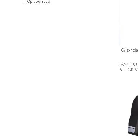
Op voorraad
Giorda
EAN: 100
Ref.: GI
Beschik
op voor