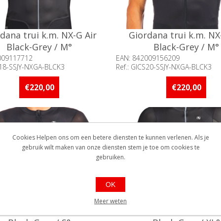
dana trui k.m. NX-G Air
Giordana trui k.m. NX
Black-Grey / M°
Black-Grey / M°
009117712
EAN: 842009156209
S18-SSJY-NXGA-BLCK3
Ref.: GICS20-SSJY-NXGA-BLCK3
baarheid:: Minder dan 5 stuks
Beschikbaarheid:: Minder d
raad
op voorraad
€220,00
€220,00
Cookies Helpen ons om een betere diensten te kunnen verlenen. Als je
gebruik wilt maken van onze diensten stem je toe om cookies te
gebruiken.
OK
Meer weten
dana trui k.m. NX-G Air
Giordana trui k.m. NX