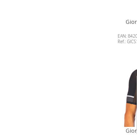
Gior
EAN: 842
Ref.: GIC
Beschik
op voor
Gior