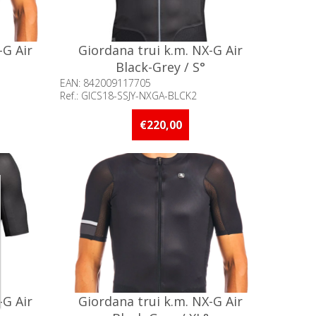
-G Air
Giordana trui k.m. NX-G Air
Black-Grey / S°
EAN: 842009117705
Ref.: GICS18-SSJY-NXGA-BLCK2
an 5 stuks
Beschikbaarheid:: Minder dan 5 stuks
op voorraad
€220,00
-G Air
Giordana trui k.m. NX-G Air