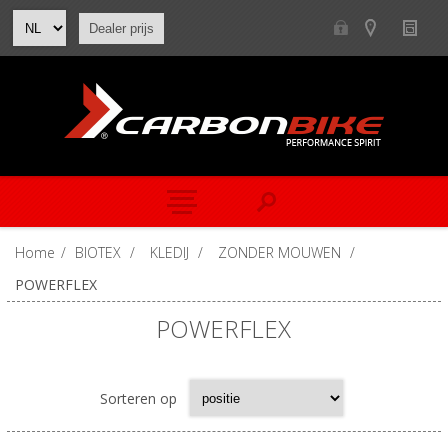
Dealer prijs
Home
/
BIOTEX
/
KLEDIJ
/
ZONDER MOUWEN
/
POWERFLEX
POWERFLEX
Sorteren op