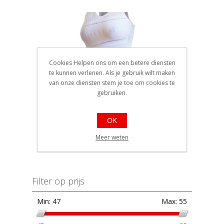
Cookies Helpen ons om een betere diensten
te kunnen verlenen. Als je gebruik wilt maken
van onze diensten stem je toe om cookies te
Biotex onderhemd z.m.
gebruiken.
Powerflex woman White /
One size
EAN: 8990215001003
Ref.: 215
OK
Beschikbaarheid:: 5 stuks of
meer op voorraad
Meer weten
€52,90
Filter op prijs
Min:
47
Max:
55