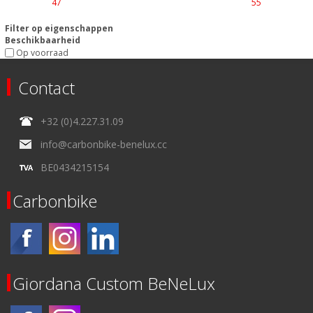
47
55
Filter op eigenschappen
Beschikbaarheid
Op voorraad
Contact
+32 (0)4.227.31.09
info@carbonbike-benelux.cc
BE0434215154
Carbonbike
Giordana Custom BeNeLux