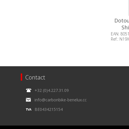
Dotou
Shi
EAN: 805
Ref.: N19
Beschik
op voor
Contact
+32 (0)4.227.31.09
info@carbonbike-benelux.cc
BE0434215154