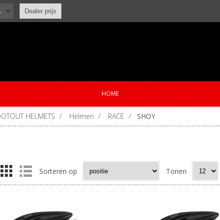
L
Dealer prijs
HOME
DOTOUT HELMETS
/
Helmen
/
RACE
/
SHOY
Sorteren op
Tonen