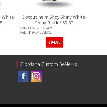
 White-
Dotout helm Shoy Shiny White-
58
Shiny Black / 59-62
EAN: 8051571072479
Ref.: N19X04009L/XL
adig
Beschikbaarheid:: Minder dan 5 stuks
op voorraad
€94,90
Giordana Custom BeNeLux