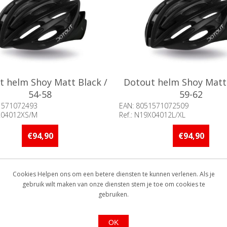
t helm Shoy Matt Black /
Dotout helm Shoy Matt 
54-58
59-62
1571072493
EAN: 8051571072509
9X04012XS/M
Ref.: N19X04012L/XL
baarheid:: 5 stuks of meer op
Beschikbaarheid:: Niet voorr
d
€94,90
€94,90
Cookies Helpen ons om een betere diensten te kunnen verlenen. Als je
gebruik wilt maken van onze diensten stem je toe om cookies te
gebruiken.
OK