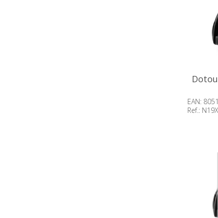
Dotou
EAN: 805
Ref.: N1
Beschik
voorraa