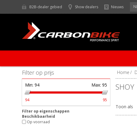
N
B2B-dealer gebied
Show dealers
Nieuws
Filter op prijs
Home
/
SHOY
Min:
94
Max:
95
94
95
Toon als
Filter op eigenschappen
Beschikbaarheid
Op voorraad