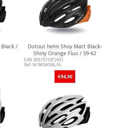
Black /
Dotout helm Shoy Matt Black-
Shiny Orange Fluo / 59-62
EAN: 8051571072431
Ref.: N19X04006L/XL
adig
Beschikbaarheid:: Minder dan 5 stuks
op voorraad
€94,90