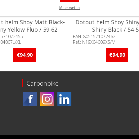
Meer weten
t helm Shoy Matt Black-
Dotout helm Shoy Shiny
ny Yellow Fluo / 59-62
Shiny Black / 54-
1571072455
EAN: 8051571072462
X04007L/XL
Ref.: N19X04009XS/M
baarheid:: Minder dan 5 stuks
Beschikbaarheid:: Niet voorr
raad
€94,90
€94,90
Carbonbike