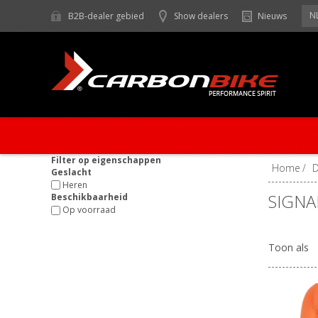
N
B2B-dealer gebied
Show dealers
Nieuws
Filter op eigenschappen
Home
/
Geslacht
Heren
SIGNA
Beschikbaarheid
Op voorraad
Toon als