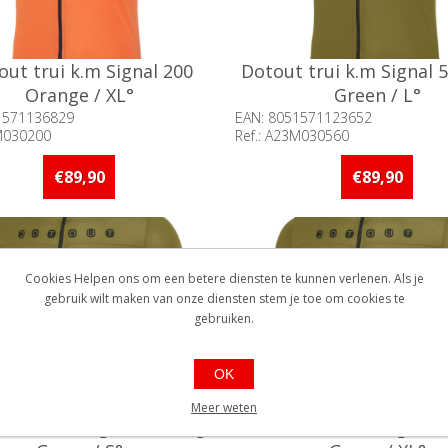
out trui k.m Signal 200
Dotout trui k.m Signal 
Orange / XL°
Green / L°
1571136829
EAN: 8051571123652
3M030200
Ref.: A23M030560
baarheid:: Minder dan 5 stuks
Beschikbaarheid:: Minder d
raad
op voorraad
€89,90
€89,90
Cookies Helpen ons om een betere diensten te kunnen verlenen. Als je
gebruik wilt maken van onze diensten stem je toe om cookies te
gebruiken.
OK
Meer weten
 trui k.m Signal 560 Sage
Dotout trui k.m Signal 