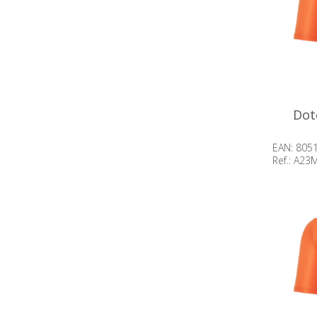
Dot
EAN: 805
Ref.: A2
Beschik
op voor