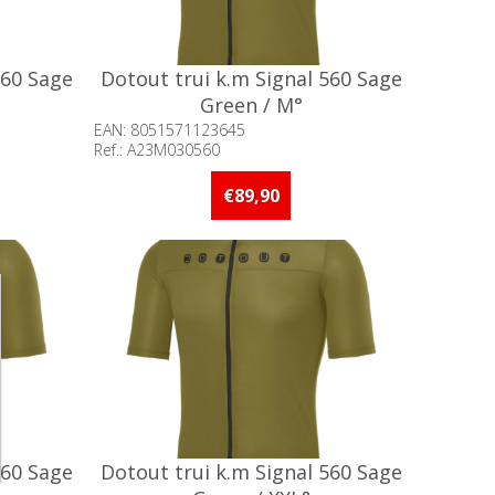
560 Sage
Dotout trui k.m Signal 560 Sage
Green / M°
EAN: 8051571123645
Ref.: A23M030560
an 5 stuks
Beschikbaarheid:: Minder dan 5 stuks
op voorraad
€89,90
560 Sage
Dotout trui k.m Signal 560 Sage