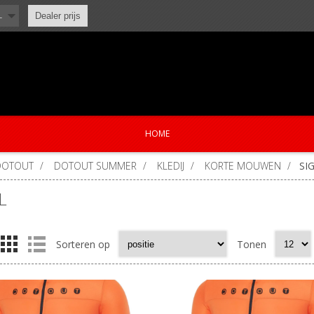
L
Dealer prijs
HOME
DOTOUT
/
DOTOUT SUMMER
/
KLEDIJ
/
KORTE MOUWEN
/
SI
L
Sorteren op
Tonen