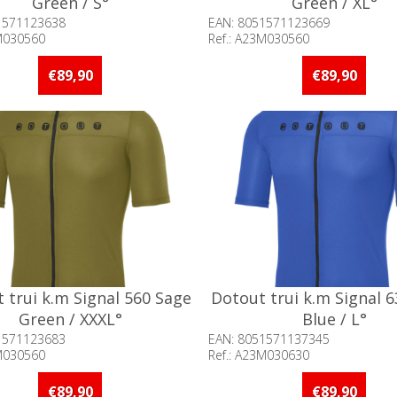
Green / S°
Green / XL°
1571123638
EAN: 8051571123669
3M030560
Ref.: A23M030560
baarheid:: Minder dan 5 stuks
Beschikbaarheid:: Minder d
raad
op voorraad
€89,90
€89,90
 trui k.m Signal 560 Sage
Dotout trui k.m Signal 6
Green / XXXL°
Blue / L°
1571123683
EAN: 8051571137345
3M030560
Ref.: A23M030630
baarheid:: Minder dan 5 stuks
Beschikbaarheid:: Minder d
raad
op voorraad
€89,90
€89,90