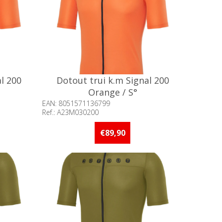
l 200
Dotout trui k.m Signal 200
Orange / S°
EAN: 8051571136799
Ref.: A23M030200
an 5 stuks
Beschikbaarheid:: Minder dan 5 stuks
op voorraad
€89,90