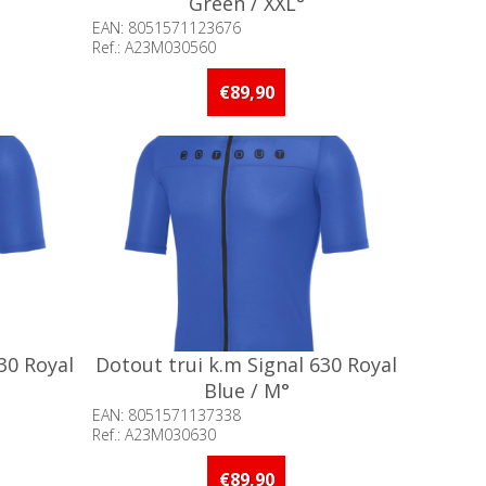
Green / XXL°
EAN: 8051571123676
Ref.: A23M030560
an 5 stuks
Beschikbaarheid:: Niet voorradig
€89,90
30 Royal
Dotout trui k.m Signal 630 Royal
Blue / M°
EAN: 8051571137338
Ref.: A23M030630
an 5 stuks
Beschikbaarheid:: Minder dan 5 stuks
op voorraad
€89,90