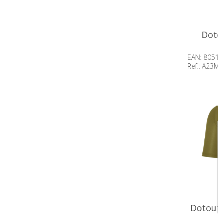
Dot
EAN: 805
Ref.: A2
Beschik
op voor
Dotout