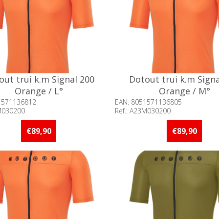
out trui k.m Signal 200
Dotout trui k.m Signa
Orange / L°
Orange / M°
1571136812
EAN: 8051571136805
3M030200
Ref.: A23M030200
baarheid:: Minder dan 5 stuks
Beschikbaarheid:: Minder d
raad
op voorraad
€89,90
€89,90