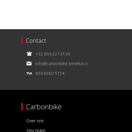
Contact
+32 (0)4.227.31.09
info@carbonbike-benelux.cc
BE0434215154
Carbonbike
Over ons
Ons team