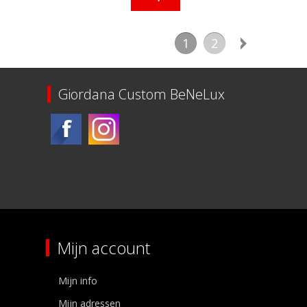
1
2
Giordana Custom BeNeLux
Mijn account
Mijn info
Mijn adressen