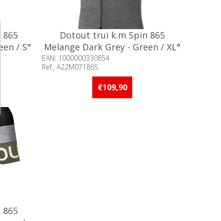
n 865
Dotout trui k.m Spin 865
een / S°
Melange Dark Grey - Green / XL°
EAN: 1000000330854
Ref.: A22M071865
adig
Beschikbaarheid:: Niet voorradig
€109,90
n 865