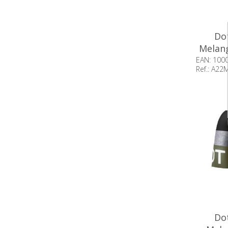
Dot
Melang
EAN: 100
Ref.: A2
Beschikb
Dot