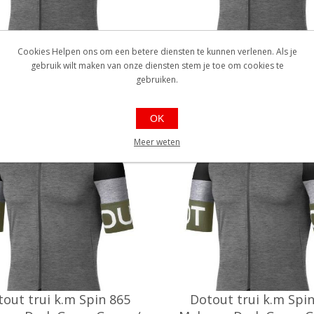
out trui k.m Spin 865
Dotout trui k.m Spi
Cookies Helpen ons om een betere diensten te kunnen verlenen. Als je
e Dark Grey - Green / M°
Melange Dark Grey - Gr
gebruik wilt maken van onze diensten stem je toe om cookies te
gebruiken.
0000330830
EAN: 1000000330823
2M071865
Ref.: A22M071865
aarheid:: Niet voorradig
Beschikbaarheid:: Niet voorr
OK
€109,90
€109,90
Meer weten
out trui k.m Spin 865
Dotout trui k.m Spi