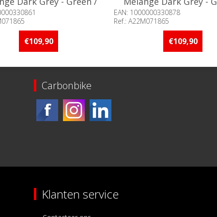
nge Dark Grey - Green /
Melange Dark Grey - G
XXL°
XXXL°
0000330861
EAN: 1000000330878
2M071865
Ref.: A22M071865
aarheid:: Niet voorradig
Beschikbaarheid:: Niet voorr
€109,90
€109,90
Carbonbike
Klanten service