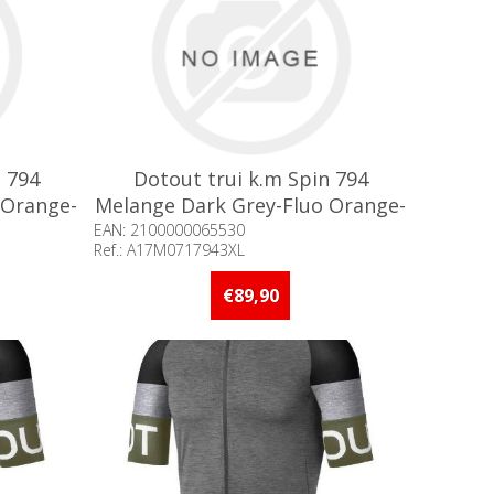
n 794
Dotout trui k.m Spin 794
 Orange-
Melange Dark Grey-Fluo Orange-
China Blue / XXXL°
EAN: 2100000065530
Ref.: A17M0717943XL
an 5 stuks
Beschikbaarheid:: Minder dan 5 stuks
op voorraad
€89,90