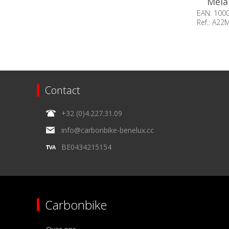
Mela
EAN: 100
Ref.: A2
Beschikb
Contact
+32 (0)4.227.31.09
info@carbonbike-benelux.cc
BE0434215154
Carbonbike