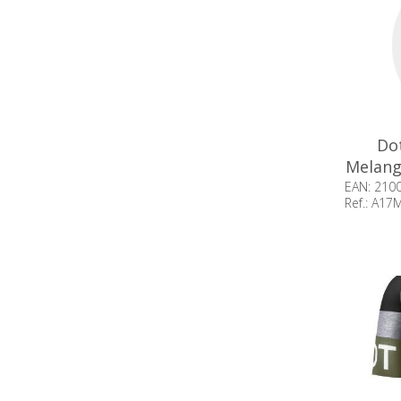
Dot
Melang
EAN: 210
Ref.: A1
Beschik
op voor