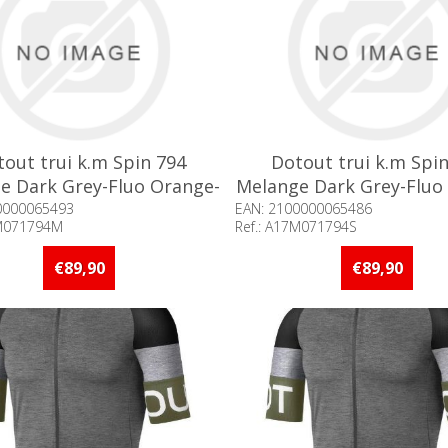
out trui k.m Spin 794
Dotout trui k.m Spi
e Dark Grey-Fluo Orange-
Melange Dark Grey-Fluo
China Blue / M°
China Blue / S°
0000065493
EAN: 2100000065486
7M071794M
Ref.: A17M071794S
baarheid:: Minder dan 5 stuks
Beschikbaarheid:: Minder d
raad
op voorraad
€89,90
€89,90