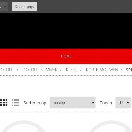
L
Dealer prijs
HOME
DOTOUT
/
DOTOUT SUMMER
/
KLEDIJ
/
KORTE MOUWEN
/
SP
Sorteren op
Tonen