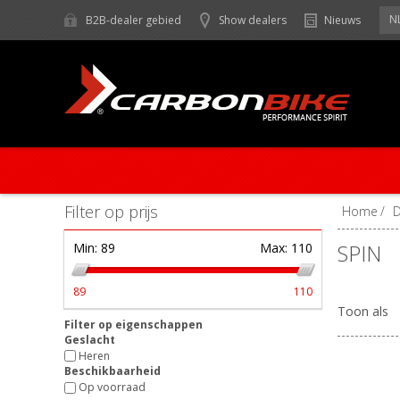
N
B2B-dealer gebied
Show dealers
Nieuws
Filter op prijs
Home
/
SPIN
Min:
89
Max:
110
89
110
Toon als
Filter op eigenschappen
Geslacht
Heren
Beschikbaarheid
Op voorraad