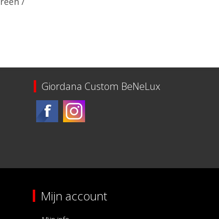
reen /
adig
Giordana Custom BeNeLux
Mijn account