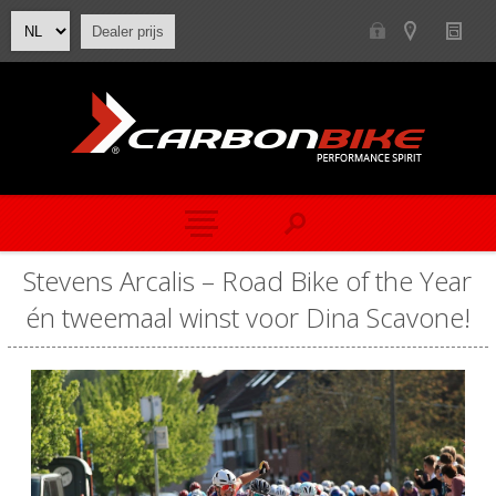
Dealer prijs
Stevens Arcalis – Road Bike of the Year
én tweemaal winst voor Dina Scavone!