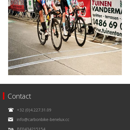
Contact
+32 (0)4.227.31.09
info@carbonbike-benelux.cc
BE0434215154