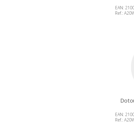
EAN: 210
Ref.: A2
Beschik
op voor
Doto
EAN: 210
Ref.: A2
Beschik
op voor