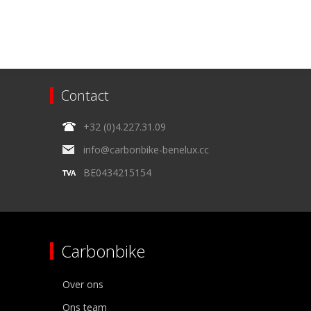
Contact
+32 (0)4.227.31.09
info@carbonbike-benelux.cc
BE0434215154
Carbonbike
Over ons
Ons team