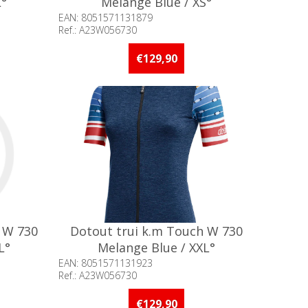
L°
Melange Blue / XS°
EAN: 8051571131879
Ref.: A23W056730
an 5 stuks
Beschikbaarheid:: Minder dan 5 stuks
op voorraad
€129,90
 W 730
Dotout trui k.m Touch W 730
L°
Melange Blue / XXL°
EAN: 8051571131923
Ref.: A23W056730
an 5 stuks
Beschikbaarheid:: Minder dan 5 stuks
op voorraad
€129,90