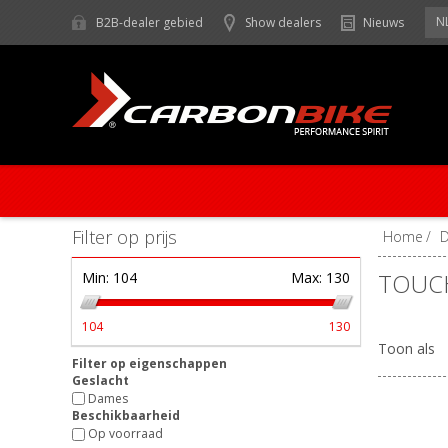
N
B2B-dealer gebied
Show dealers
Nieuws
Filter op prijs
Home
/
TOUC
Min:
104
Max:
130
104
130
Toon als
Filter op eigenschappen
Geslacht
Dames
Beschikbaarheid
Op voorraad