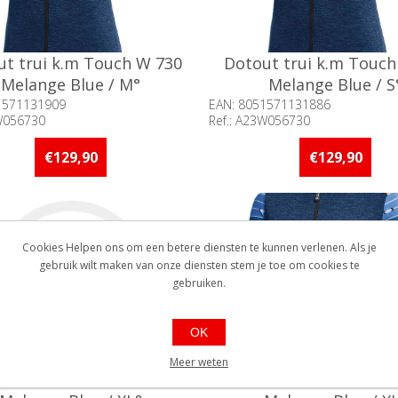
ut trui k.m Touch W 730
Dotout trui k.m Touch
Melange Blue / M°
Melange Blue / S
1571131909
EAN: 8051571131886
3W056730
Ref.: A23W056730
baarheid:: Minder dan 5 stuks
Beschikbaarheid:: Minder d
raad
op voorraad
€129,90
€129,90
Cookies Helpen ons om een betere diensten te kunnen verlenen. Als je
gebruik wilt maken van onze diensten stem je toe om cookies te
gebruiken.
OK
Meer weten
ut trui k.m Touch W 730
Dotout trui k.m Touch