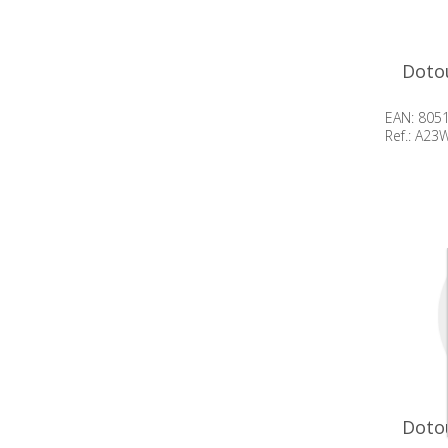
Doto
EAN: 805
Ref.: A2
Beschik
op voor
Doto