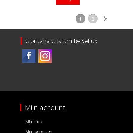
1
2
Giordana Custom BeNeLux
Mijn account
Mijn info
Mijn adressen