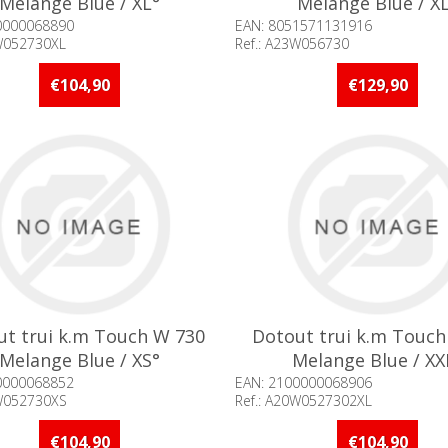
Melange Blue / XL°
Melange Blue / X
0000068890
EAN: 8051571131916
0W052730XL
Ref.: A23W056730
baarheid:: Minder dan 5 stuks
Beschikbaarheid:: Minder d
raad
op voorraad
€104,90
€129,90
ut trui k.m Touch W 730
Dotout trui k.m Touch
Melange Blue / XS°
Melange Blue / XX
0000068852
EAN: 2100000068906
0W052730XS
Ref.: A20W0527302XL
baarheid:: Minder dan 5 stuks
Beschikbaarheid:: Minder d
raad
op voorraad
€104,90
€104,90