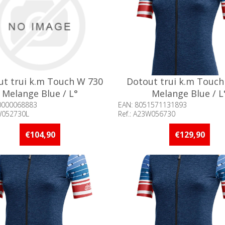
ut trui k.m Touch W 730
Dotout trui k.m Touch
Melange Blue / L°
Melange Blue / L
0000068883
EAN: 8051571131893
0W052730L
Ref.: A23W056730
baarheid:: Minder dan 5 stuks
Beschikbaarheid:: Minder d
raad
op voorraad
€104,90
€129,90