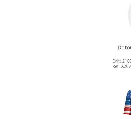
Doto
EAN: 210
Ref.: A2
Beschik
op voor