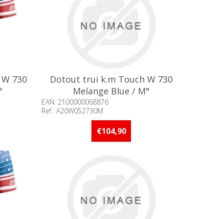
 W 730
Dotout trui k.m Touch W 730
°
Melange Blue / M°
EAN: 2100000068876
Ref.: A20W052730M
an 5 stuks
Beschikbaarheid:: Minder dan 5 stuks
op voorraad
€104,90