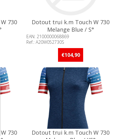
 W 730
Dotout trui k.m Touch W 730
°
Melange Blue / S°
EAN: 2100000068869
Ref.: A20W052730S
an 5 stuks
Beschikbaarheid:: Minder dan 5 stuks
op voorraad
€104,90
 W 730
Dotout trui k.m Touch W 730