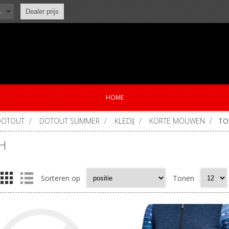
L
Dealer prijs
HOME
DOTOUT
/
DOTOUT SUMMER
/
KLEDIJ
/
KORTE MOUWEN
/
TO
H
Sorteren op
Tonen