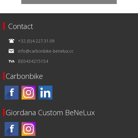
Contact
+32 (0)4.227.31.09
info@carbonbike-benelux.cc
BE0434215154
Carbonbike
Giordana Custom BeNeLux