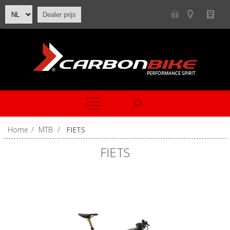
Dealer prijs
Home
/
MTB
/
FIETS
FIETS