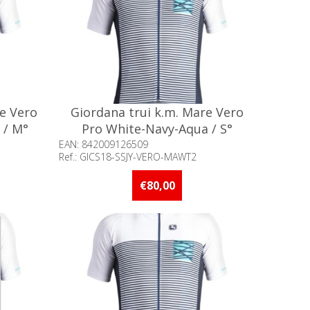
re Vero
Giordana trui k.m. Mare Vero
 / M°
Pro White-Navy-Aqua / S°
EAN: 842009126509
Ref.: GICS18-SSJY-VERO-MAWT2
an 5 stuks
Beschikbaarheid:: Minder dan 5 stuks
op voorraad
€80,00