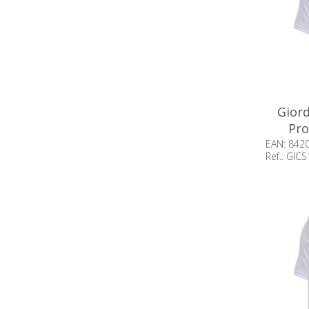
Giord
Pro
EAN: 842
Ref.: GI
Beschik
op voor