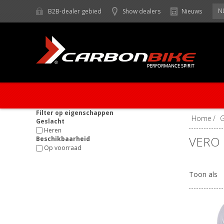
N
B2B-dealer gebied
Show dealers
Nieuws
Filter op eigenschappen
Home
/
Geslacht
Heren
VERO
Beschikbaarheid
Op voorraad
Toon als