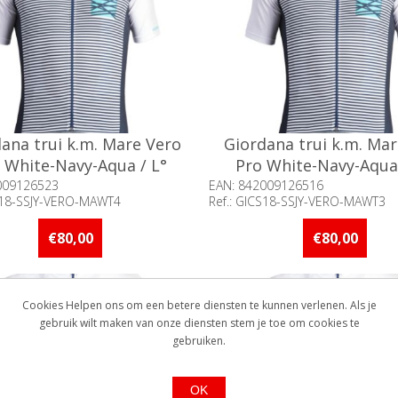
ana trui k.m. Mare Vero
Giordana trui k.m. Ma
 White-Navy-Aqua / L°
Pro White-Navy-Aqua
009126523
EAN: 842009126516
CS18-SSJY-VERO-MAWT4
Ref.: GICS18-SSJY-VERO-MAWT3
baarheid:: Minder dan 5 stuks
Beschikbaarheid:: Minder d
raad
op voorraad
€80,00
€80,00
Cookies Helpen ons om een betere diensten te kunnen verlenen. Als je
gebruik wilt maken van onze diensten stem je toe om cookies te
gebruiken.
OK