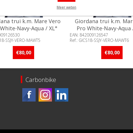
Meer weten
ana trui k.m. Mare Vero
Giordana trui k.m. Ma
 White-Navy-Aqua / XL°
Pro White-Navy-Aqua 
009126530
EAN: 842009126547
CS18-SSJY-VERO-MAWT5
Ref.: GICS18-SSJY-VERO-MAWT6
baarheid:: Minder dan 5 stuks
Beschikbaarheid:: Minder d
raad
op voorraad
€80,00
€80,00
Carbonbike