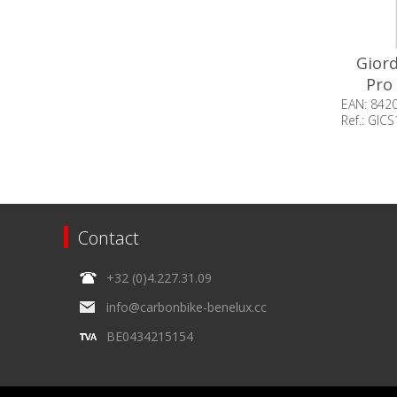
Giord
Pro
EAN: 842
Ref.: GI
Beschik
op voor
Contact
+32 (0)4.227.31.09
info@carbonbike-benelux.cc
BE0434215154