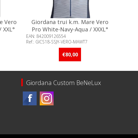
re Vero
Giordana trui k.m. Mare Vero
/ XXL°
Pro White-Navy-Aqua / XXXL°
EAN: 842009126554
Ref.: GICS18-SSJY-VERO-MAWT7
an 5 stuks
Beschikbaarheid:: Minder dan 5 stuks
op voorraad
€80,00
Giordana Custom BeNeLux