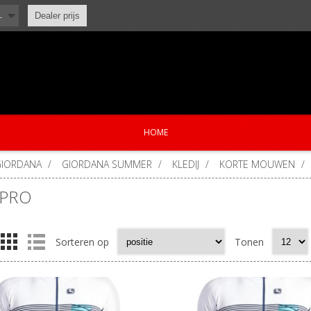
L
Dealer prijs
HOME
GIORDANA
/
GIORDANA SUMMER
/
KLEDIJ
/
KORTE MOUWEN
/
 PRO
Sorteren op
Tonen